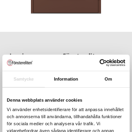
Inspireras mer av Fönstereliten
fönster och dörrar!
Samtycke
Information
Om
Denna webbplats använder cookies
Vi använder enhetsidentifierare för att anpassa innehållet
och annonserna till användarna, tillhandahålla funktioner
för sociala medier och analysera vår trafik. Vi
Mer inspiration från Fönstereliten
vidarebefordrar även sådana identifierare och annan