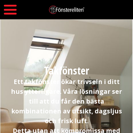
Takfönster
Ett takfönster ökar trivseln i ditt
hus ytterligare. Våra lösningar ser
till att du får den bästa
kombinationen av utsikt, dagsljus
och frisk luft.
Detta utan att kompromissa med