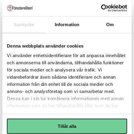
Teknisk information
Samtycke
Information
Om
Fönster
Fönsterelitens Takfönster levereras av
Denna webbplats använder cookies
Velux som är marknadsledande i
Vi använder enhetsidentifierare för att anpassa innehållet
Sverige på takfönster.
och annonserna till användarna, tillhandahålla funktioner
Invändigt är våra takfönster i Vit
för sociala medier och analysera vår trafik. Vi
Everfinish och grå
vidarebefordrar även sådana identifierare och annan
information från din enhet till de sociala medier och
aluminiumbeklädnad utvändigt, 2-
annons- och analysföretag som vi samarbetar med.
glas isolerruta med energiglas
Dessa kan i sin tur kombinera informationen med annan
information som du har tillhandahållit eller som de har
invändigt och härdat glas utvändigt.
samlat in när du har använt deras tjänster.
Detta ger ett U-värde på 1,3 för hela
konstruktionen.
Tillåt alla