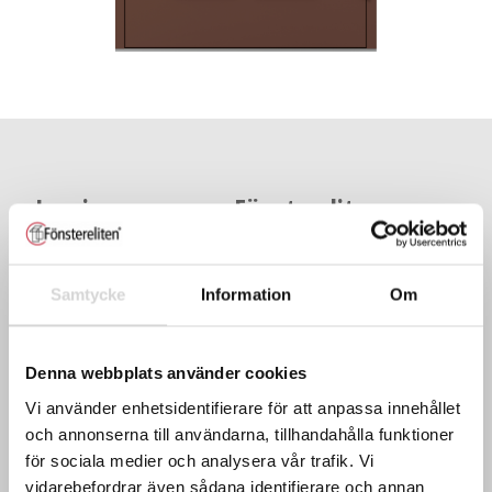
Inspireras mer av Fönstereliten
fönster och dörrar!
Samtycke
Information
Om
Denna webbplats använder cookies
Vi använder enhetsidentifierare för att anpassa innehållet
och annonserna till användarna, tillhandahålla funktioner
för sociala medier och analysera vår trafik. Vi
Mer inspiration från Fönstereliten
vidarebefordrar även sådana identifierare och annan