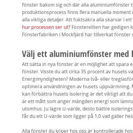
fönster bakom sig och där alla aluminiumfönster til
produktionsprocess finns flera manuella moment där
alla viktiga detaljer. Att fuktsäkra alla skarvar i 
hur processen ser ut?
Fönstereliten har gedigen k
Fönsterfabriken i Mockfjärd har tillverkat fönster
Välj ett aluminiumfönster med 
Att sätta in nya fönster är en möjlighet att spara
fönster. Visste du att cirka 35 procent av husets 
Energimyndigheten? Moderna två- eller treglasfön
optimera användningen av husets uppvärmning. Me
kan förbättra husets isolering är det viktigt att d
är ett mått som anger mängden energi som lämnar 
utomhus. Ju lägre U-värde, desto bättre isolering
får du ett U-värde som ligger på 1,0 vad gäller he
Alla fönster du köper hos oss är kontrollerade hos