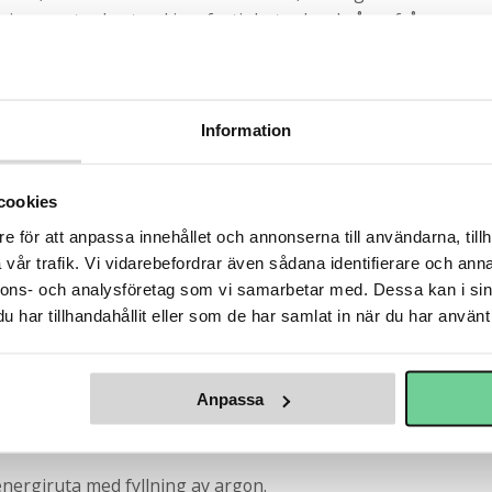
ning en stor kostnad i en fastighet och också en fråga
ör allt rätt fönster för ditt hus eller fastighet, är en
a värmekostnader.
 att spara energi:
Information
cookies
e för att anpassa innehållet och annonserna till användarna, tillh
vår trafik. Vi vidarebefordrar även sådana identifierare och anna
nnons- och analysföretag som vi samarbetar med. Dessa kan i sin
har tillhandahållit eller som de har samlat in när du har använt 
uxen svensk furu.
t minimera underhåll.
slan invändigt.
Anpassa
nergiruta med fyllning av argon.