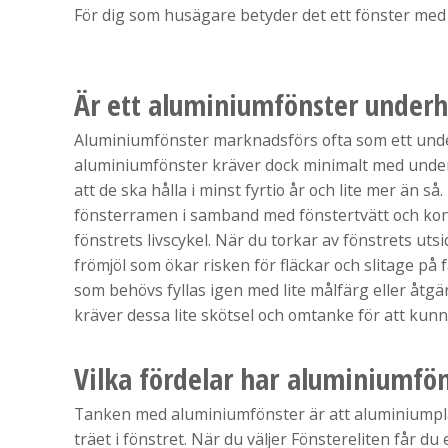
För dig som husägare betyder det ett fönster med 
Är ett aluminiumfönster underhå
Aluminiumfönster marknadsförs ofta som ett underhå
aluminiumfönster kräver dock minimalt med underhå
att de ska hålla i minst fyrtio år och lite mer än 
fönsterramen i samband med fönstertvätt och kont
fönstrets livscykel. När du torkar av fönstrets ut
frömjöl som ökar risken för fläckar och slitage p
som behövs fyllas igen med lite målfärg eller åtgä
kräver dessa lite skötsel och omtanke för att kunn
Vilka fördelar har aluminiumfön
Tanken med aluminiumfönster är att aluminiumplå
träet i fönstret. När du väljer Fönstereliten får d