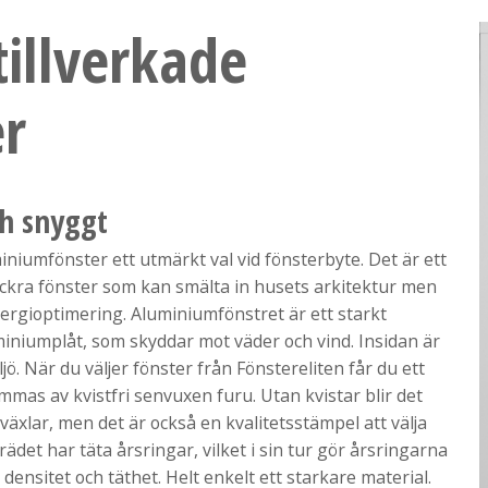
tillverkade
r
ch snyggt
miniumfönster ett utmärkt val vid fönsterbyte. Det är ett
ackra fönster som kan smälta in husets arkitektur men
ergioptimering. Aluminiumfönstret är ett starkt
uminiumplåt, som skyddar mot väder och vind. Insidan är
. När du väljer fönster från Fönstereliten får du ett
as av kvistfri senvuxen furu. Utan kvistar blir det
äxlar, men det är också en kvalitetsstämpel att välja
ädet har täta årsringar, vilket i sin tur gör årsringarna
 densitet och täthet. Helt enkelt ett starkare material.