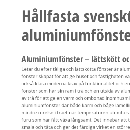
Hållfasta svensk
aluminiumfönste
Aluminiumfönster – lättskött o
Letar du efter tåliga och lättskötta fönster är alu
fönster skapat för att ge huset och fastigheten v
också klara moderna krav på funktionalitet och en
fönster som har sin ram i trä och en utsida av al
av trä för att ge en varm och ombonad inomhusmiljö
aluminiumfönster där både karm och båge lamellimm
mindre rörelse i träet när temperaturen utomhus v
furu som har fått växa långsamt. Det innebär att tr
smala och täta och ger det färdiga virket en större