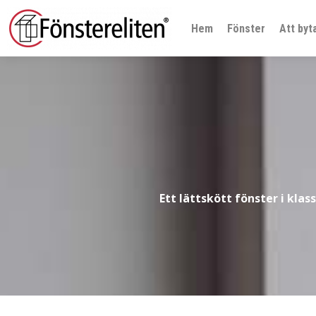
Hem
Fönster
Att byt
Ett lättskött fönster i klas