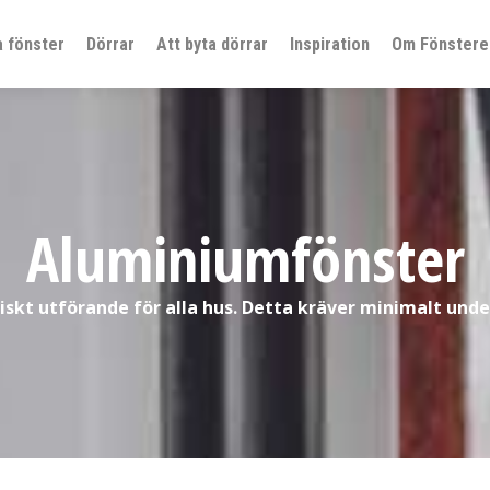
a fönster
Dörrar
Att byta dörrar
Inspiration
Om Fönsterel
Aluminiumfönster
siskt utförande för alla hus. Detta kräver minimalt unde