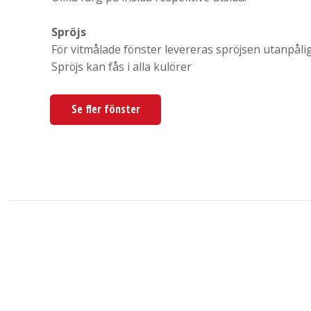
Spröjs
För vitmålade fönster levereras spröjsen utanpåli
Spröjs kan fås i alla kulörer
Se fler fönster