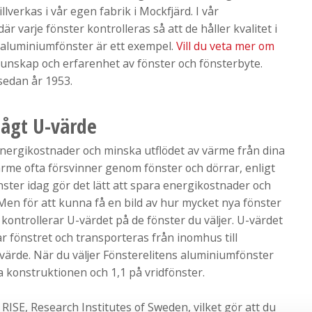
lverkas i vår egen fabrik i Mockfjärd. I vår
 varje fönster kontrolleras så att de håller kvalitet i
ett aluminiumfönster är ett exempel.
Vill du veta mer om
unskap och erfarenhet av fönster och fönsterbyte.
 sedan år 1953.
lågt U-värde
 energikostnader och minska utflödet av värme från dina
värme ofta försvinner genom fönster och dörrar, enligt
ster idag gör det lätt att spara energikostnader och
n för att kunna få en bild av hur mycket nya fönster
u kontrollerar U-värdet på de fönster du väljer. U-värdet
fönstret och transporteras från inomhus till
svärde. När du väljer Fönsterelitens aluminiumfönster
la konstruktionen och 1,1 på vridfönster.
 RISE, Research Institutes of Sweden, vilket gör att du