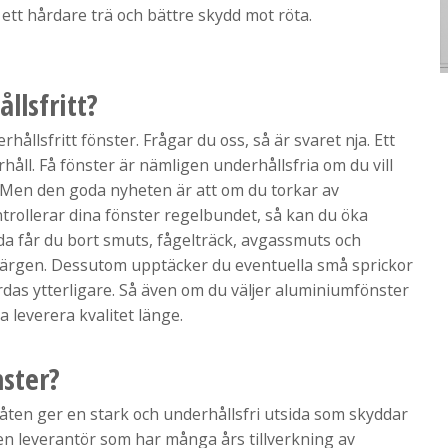
ett hårdare trä och bättre skydd mot röta.
llsfritt?
llsfritt fönster. Frågar du oss, så är svaret nja. Ett
ll. Få fönster är nämligen underhållsfria om du vill
så. Men den goda nyheten är att om du torkar av
rollerar dina fönster regelbundet, så kan du öka
sida får du bort smuts, fågelträck, avgassmuts och
å färgen. Dessutom upptäcker du eventuella små sprickor
rdas ytterligare. Så även om du väljer aluminiumfönster
a leverera kvalitet länge.
ster?
ten ger en stark och underhållsfri utsida som skyddar
u en leverantör som har många års tillverkning av