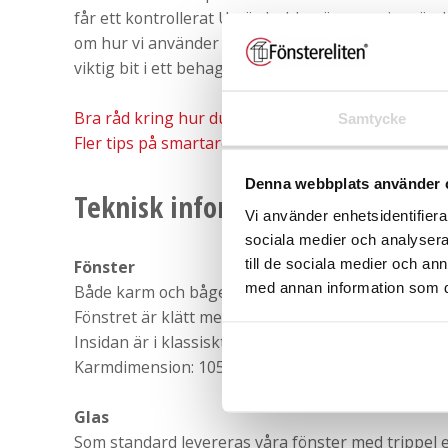
får ett kontrollerat U-värde. Idag är energianvänd
om hur vi använder våra resurser. Fönster, och framf
viktig bit i ett behagligt inomhusklimat och sund
Bra råd kring hur du ska planera fönsterbyten för
Samtycke
Fler tips på smartare energianvändning
Denna webbplats använder 
Teknisk information
Vi använder enhetsidentifierar
sociala medier och analysera 
till de sociala medier och a
Fönster
med annan information som du 
Både karm och båge lamellimmas av kvistfri senv
Fönstret är klätt med aluminium på utsidan för at
Insidan är i klassiskt trä så ni får den genuina kän
Karmdimension: 105 mm
Glas
Som standard levereras våra fönster med trippel e